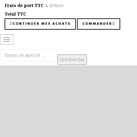
Frais de port TTC
À définir
Total TTC
CONTINUER MES ACHATS
COMMANDER
Basculer
la
navigation
recherche
Cliquez ici pour découvrir le livre
Cliquez ici pour découvrir le livre
Cliquez ici pour en savoir plus sur le livre
Rendez-vous dans nos locaux,
93 avenue Saint-Vincent-de-Paul à Dax
Prochaine rencontre le mercredi 5 août