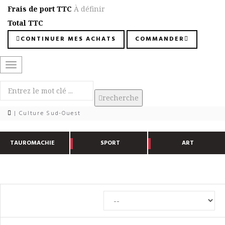
Frais de port TTC
À définir
Total TTC
CONTINUER MES ACHATS
COMMANDER
Basculer
la
navigation
recherche
| Culture Sud-Ouest
TAUROMACHIE
SPORT
ART