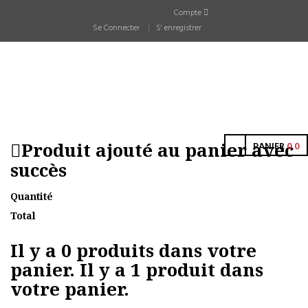
Compte
Se Connecter
S' enregistrer
Produit ajouté au panier avec
PANIER
0
0
succès
Quantité
Total
Il y a
0
produits dans votre
panier.
Il y a 1 produit dans
votre panier.