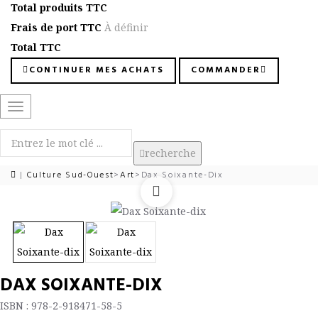
Total produits TTC
Frais de port TTC
À définir
Total TTC
CONTINUER MES ACHATS
COMMANDER
Basculer
la
navigation
recherche
|
Culture Sud-Ouest
>
Art
>
Dax Soixante-Dix
DAX SOIXANTE-DIX
ISBN : 978-2-918471-58-5