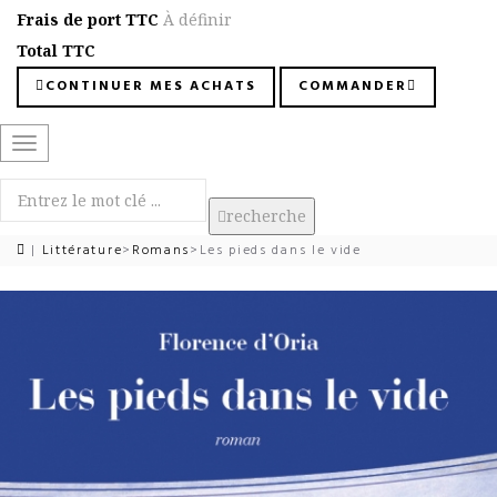
Frais de port TTC
À définir
Total TTC
CONTINUER MES ACHATS
COMMANDER
Basculer
la
navigation
recherche
|
Littérature
>
Romans
>
Les pieds dans le vide