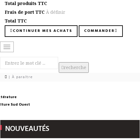
Total produits TTC
Frais de port TTC
À définir
Total TTC
CONTINUER MES ACHATS
COMMANDER
Basculer
la
navigation
recherche
| À paraître
ttérature
lture Sud Ouest
NOUVEAUTÉS