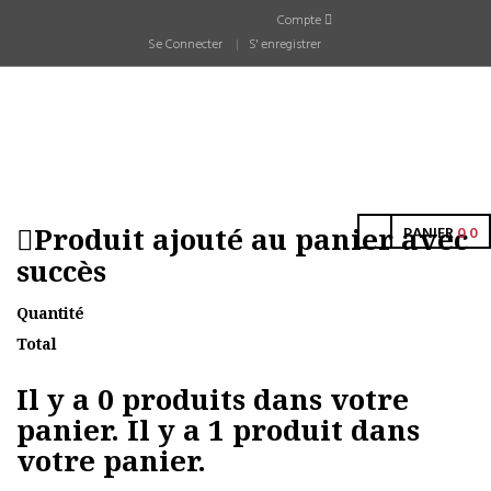
Compte
Se Connecter
S' enregistrer
Produit ajouté au panier avec
PANIER
0
0
succès
Quantité
Total
Il y a
0
produits dans votre
panier.
Il y a 1 produit dans
votre panier.