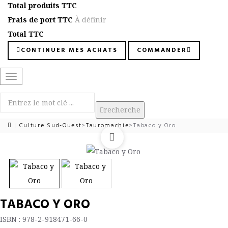
Total produits TTC
Frais de port TTC
À définir
Total TTC
CONTINUER MES ACHATS
COMMANDER
Basculer
la
navigation
recherche
|
Culture Sud-Ouest
>
Tauromachie
>
Tabaco y Oro
TABACO Y ORO
ISBN : 978-2-918471-66-0