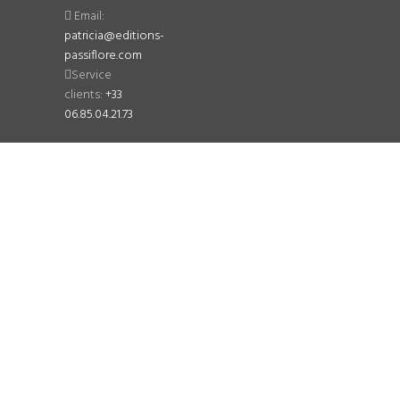
Email:
patricia@editions-
passiflore.com
Service
clients:
+33
06.85.04.21.73