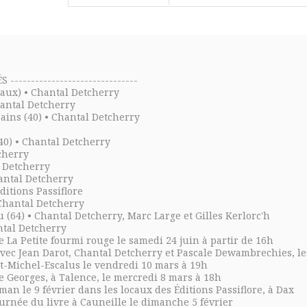
-------------------------------
aux) • Chantal Detcherry
Chantal Detcherry
ains (40) • Chantal Detcherry
(40) • Chantal Detcherry
tcherry
l Detcherry
hantal Detcherry
ditions Passiflore
 Chantal Detcherry
 (64) • Chantal Detcherry, Marc Large et Gilles Kerlorc'h
ntal Detcherry
e La Petite fourmi rouge le samedi 24 juin à partir de 16h
avec Jean Darot, Chantal Detcherry et Pascale Dewambrechies, les
nt-Michel-Escalus le vendredi 10 mars à 19h
e Georges, à Talence, le mercredi 8 mars à 18h
n le 9 février dans les locaux des Éditions Passiflore, à Dax
Journée du livre à Cauneille le dimanche 5 février