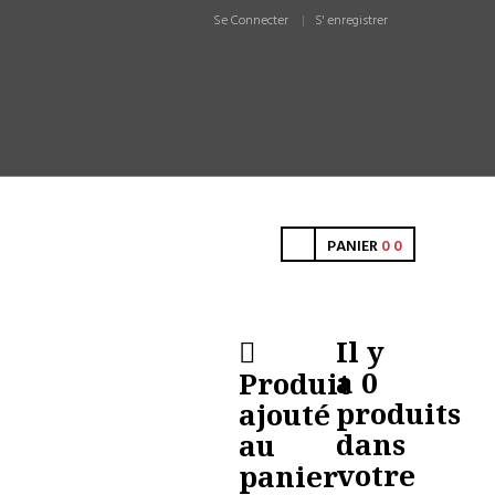
Se Connecter
S' enregistrer
PANIER
0
0
Il y
a
0
Produit
produits
ajouté
dans
au
votre
panier