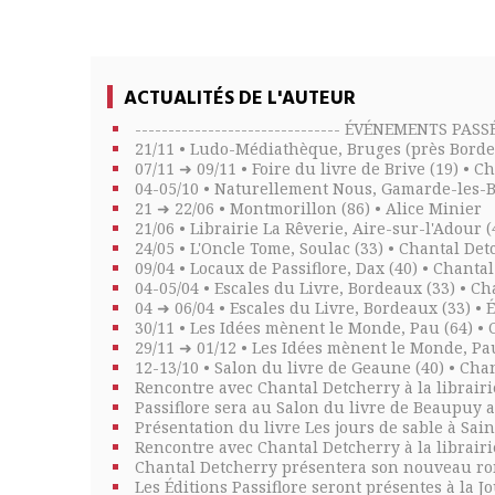
ACTUALITÉS DE L'AUTEUR
------------------------------- ÉVÉNEMENTS PASSÉS 
21/11 • Ludo-Médiathèque, Bruges (près Borde
07/11 ➜ 09/11 • Foire du livre de Brive (19) • 
04-05/10 • Naturellement Nous, Gamarde-les-B
21 ➜ 22/06 • Montmorillon (86) • Alice Minier
21/06 • Librairie La Rêverie, Aire-sur-l'Adour 
24/05 • L'Oncle Tome, Soulac (33) • Chantal De
09/04 • Locaux de Passiflore, Dax (40) • Chanta
04-05/04 • Escales du Livre, Bordeaux (33) • C
04 ➜ 06/04 • Escales du Livre, Bordeaux (33) • É
30/11 • Les Idées mènent le Monde, Pau (64) •
29/11 ➜ 01/12 • Les Idées mènent le Monde, Pau
12-13/10 • Salon du livre de Geaune (40) • Cha
Rencontre avec Chantal Detcherry à la librairi
Passiflore sera au Salon du livre de Beaupuy 
Présentation du livre Les jours de sable à Sai
Rencontre avec Chantal Detcherry à la librairi
Chantal Detcherry présentera son nouveau roma
Les Éditions Passiflore seront présentes à la 