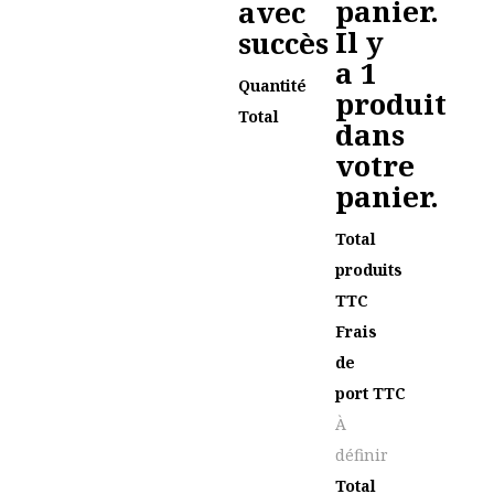
panier.
avec
Il y
succès
a 1
Quantité
produit
Total
dans
votre
panier.
Total
produits
TTC
Frais
de
port TTC
À
définir
Total