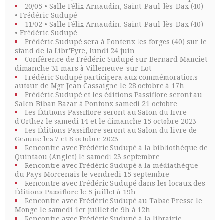
20/05 • Salle Félix Arnaudin, Saint-Paul-lès-Dax (40)
• Frédéric Sudupé
11/02 • Salle Félix Arnaudin, Saint-Paul-lès-Dax (40)
• Frédéric Sudupé
Frédéric Sudupé sera à Pontenx les forges (40) sur le
stand de la Libr'Eyre, lundi 24 juin
Conférence de Frédéric Sudupé sur Bernard Manciet
dimanche 31 mars à Villeneuve-sur-Lot
Frédéric Sudupé participera aux commémorations
autour de Mgr Jean Cassaigne le 28 octobre à 17h
Frédéric Sudupé et les éditions Passiflore seront au
Salon Biban Bazar à Pontonx samedi 21 octobre
Les Éditions Passiflore seront au Salon du livre
d'Orthez le samedi 14 et le dimanche 15 octobre 2023
Les Éditions Passiflore seront au Salon du livre de
Geaune les 7 et 8 octobre 2023
Rencontre avec Frédéric Sudupé à la bibliothèque de
Quintaou (Anglet) le samedi 23 septembre
Rencontre avec Frédéric Sudupé à la médiathèque
du Pays Morcenais le vendredi 15 septembre
Rencontre avec Frédéric Sudupé dans les locaux des
Éditions Passiflore le 5 juillet à 19h
Rencontre avec Frédéric Sudupé au Tabac Presse le
Monge le samedi 1er juillet de 9h à 12h
Rencontre avec Frédéric Sudupé à la librairie