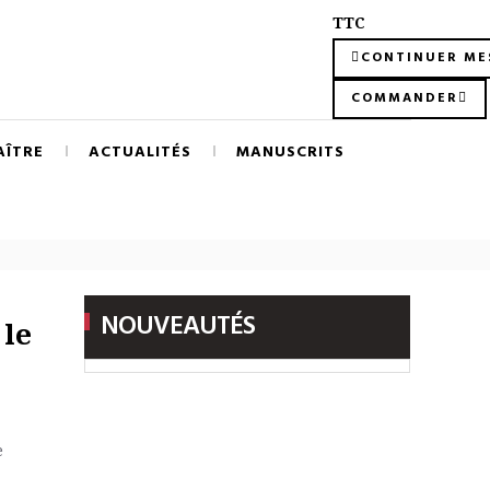
TTC
CONTINUER ME
COMMANDER
AÎTRE
ACTUALITÉS
MANUSCRITS
NOUVEAUTÉS
 le
e