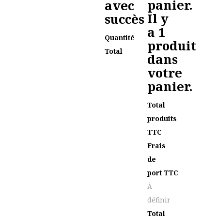
panier.
avec
Il y
succès
a 1
Quantité
produit
Total
dans
votre
panier.
Total
produits
TTC
Frais
de
port TTC
À
définir
Total