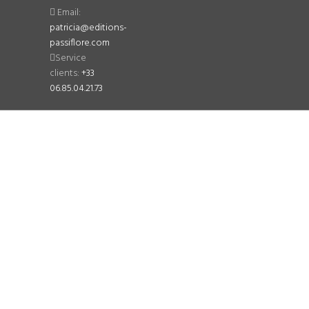
Email:
patricia@editions-
passiflore.com
Service
clients:
+33
06.85.04.21.73