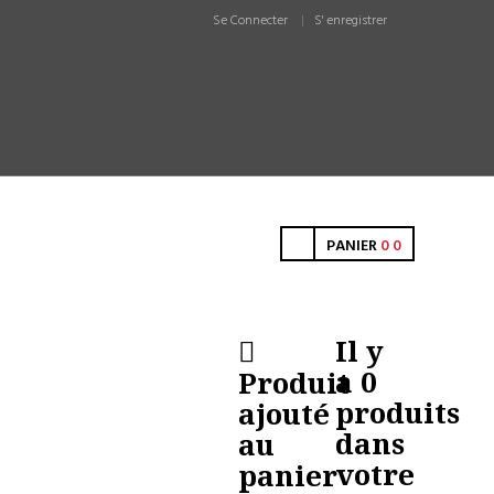
Se Connecter
S' enregistrer
PANIER
0
0
Il y
a
0
Produit
produits
ajouté
dans
au
votre
panier