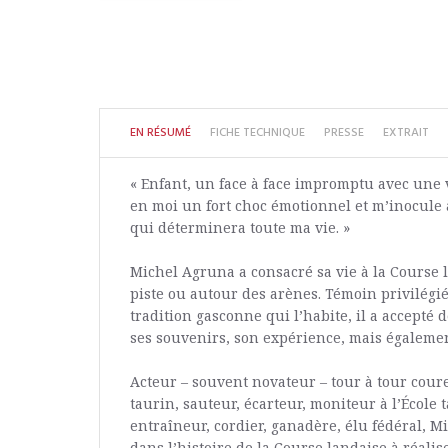
EN RÉSUMÉ
FICHE TECHNIQUE
PRESSE
EXTRAIT
« Enfant, un face à face impromptu avec une 
en moi un fort choc émotionnel et m’inocule à
qui déterminera toute ma vie. »
Michel Agruna a consacré sa vie à la Course l
piste ou autour des arènes. Témoin privilégi
tradition gasconne qui l’habite, il a accepté 
ses souvenirs, son expérience, mais également
Acteur – souvent novateur – tour à tour cour
taurin, sauteur, écarteur, moniteur à l’École 
entraîneur, cordier, ganadère, élu fédéral, M
dans l’histoire de la Course landaise à réalis