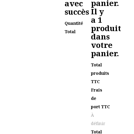
panier.
avec
Il y
succès
a 1
Quantité
produit
Total
dans
votre
panier.
Total
produits
TTC
Frais
de
port TTC
À
définir
Total