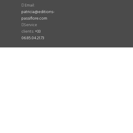
Email:
patricia@editions-
passiflore.com
Service
clients:
+33
06.85.04.21.73