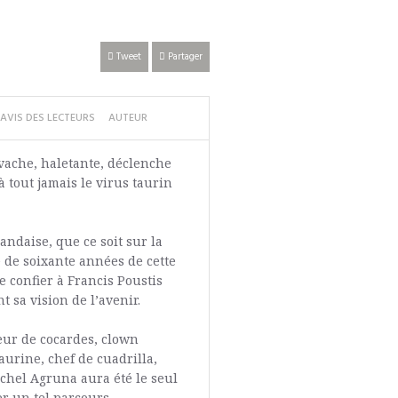
Tweet
Partager
AVIS DES LECTEURS
AUTEUR
vache, haletante, déclenche
 tout jamais le virus taurin
andaise, que ce soit sur la
é de soixante années de cette
de confier à Francis Poustis
 sa vision de l’avenir.
eur de cocardes, clown
taurine, chef de cuadrilla,
ichel Agruna aura été le seul
er un tel parcours.