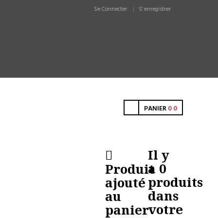
Se Connecter
S' enregistrer
PANIER
0
0
Il y
a
0
Produit
produits
ajouté
dans
au
votre
panier