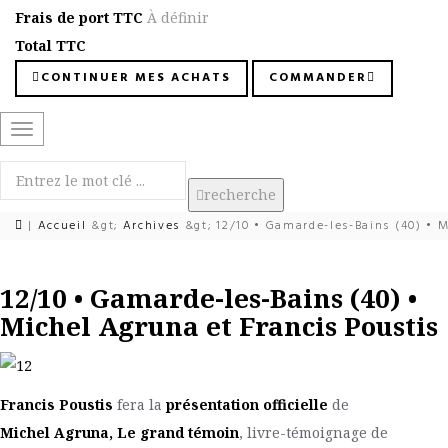
Frais de port TTC
À définir
Total TTC
CONTINUER MES ACHATS
COMMANDER
Basculer
la
navigation
recherche
|
Accueil
&gt;
Archives
&gt;
12/10 • Gamarde-les-Bains (40) • M
12/10 • Gamarde-les-Bains (40) •
Michel Agruna et Francis Poustis
Francis Poustis
fera la
présentation officielle
de
Michel Agruna, Le grand témoin
, livre-témoignage de