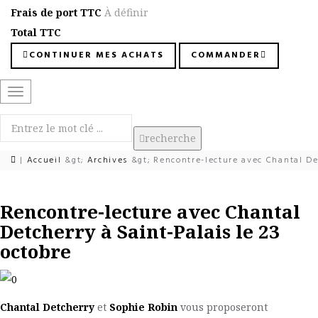
Frais de port TTC
À définir
Total TTC
CONTINUER MES ACHATS
COMMANDER
Basculer
la
navigation
recherche
|
Accueil
&gt;
Archives
&gt;
Rencontre-lecture avec Chantal Det
Rencontre-lecture avec Chantal
Detcherry à Saint-Palais le 23
octobre
Chantal Detcherry
et
Sophie Robin
vous proposeront