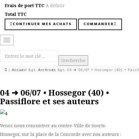
Frais de port TTC
À définir
Total TTC
CONTINUER MES ACHATS
COMMANDER
Basculer
la
navigation
recherche
|
Accueil
&gt;
Archives
&gt;
04 ➜ 06/07 • Hossegor (40) • Passif
04 ➜ 06/07 • Hossegor (40) •
Passiflore et ses auteurs
Venez nous rencontrer au centre-Ville de Soorts-
Hossegor, sur la place de la Concorde avec nos auteurs :