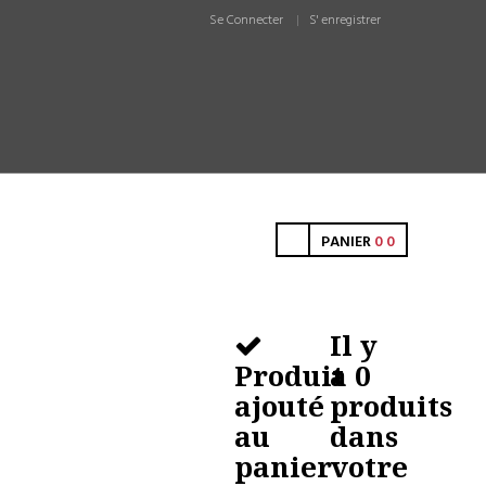
Se Connecter
S' enregistrer
PANIER
0
0
Il y
Produit
a
0
ajouté
produits
au
dans
panier
votre