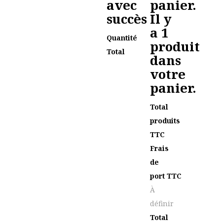
avec
panier.
succès
Il y
a 1
Quantité
produit
Total
dans
votre
panier.
Total
produits
TTC
Frais
de
port TTC
À
définir
Total