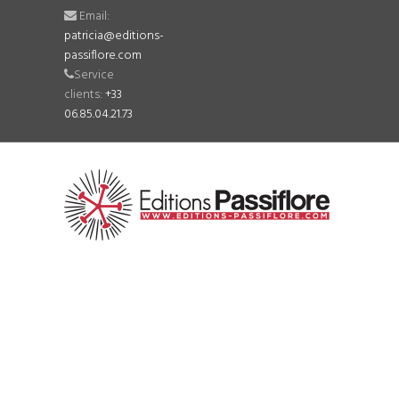
Email:
patricia@editions-
passiflore.com
Service
clients:
+33
06.85.04.21.73