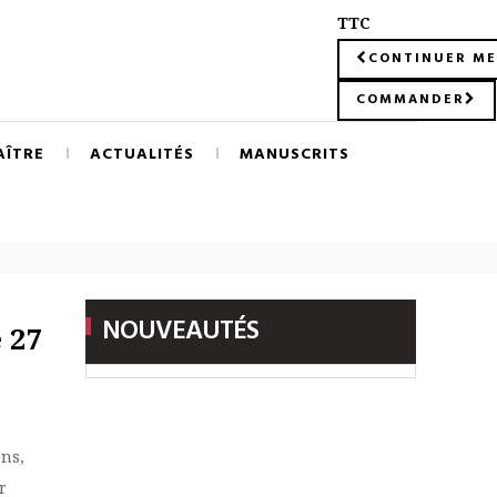
TTC
CONTINUER ME
COMMANDER
AÎTRE
ACTUALITÉS
MANUSCRITS
NOUVEAUTÉS
 27
ens,
r