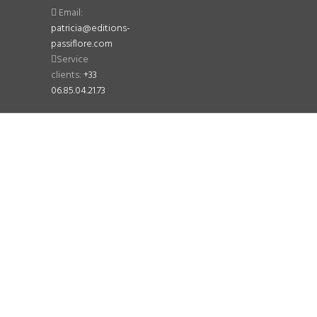
Email:
patricia@editions-
passiflore.com
Service
clients:
+33
06.85.04.21.73