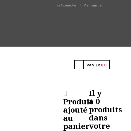
Se Connecter
S' enregistrer
PANIER
0
0
Il y
a
0
Produit
produits
ajouté
dans
au
votre
panier