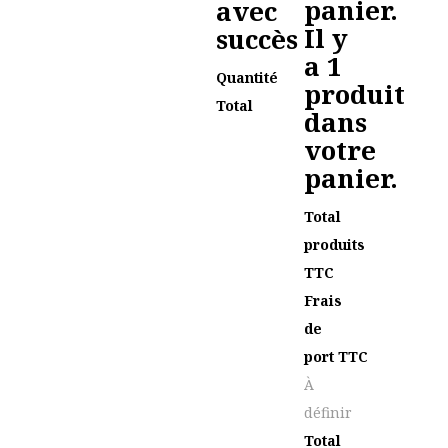
panier.
avec
Il y
succès
a 1
Quantité
produit
Total
dans
votre
panier.
Total
produits
TTC
Frais
de
port TTC
À
définir
Total