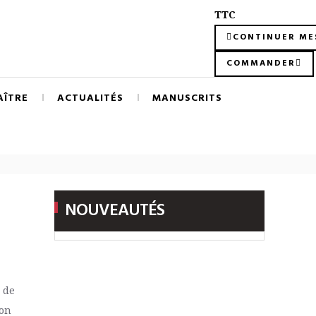
TTC
CONTINUER ME
COMMANDER
AÎTRE
ACTUALITÉS
MANUSCRITS
NOUVEAUTÉS
 de
fon