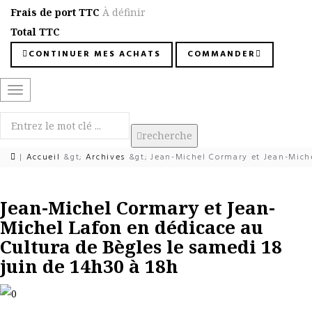
Frais de port TTC
À définir
Total TTC
CONTINUER MES ACHATS
COMMANDER
Basculer
la
navigation
recherche
|
Accueil
&gt;
Archives
&gt;
Jean-Michel Cormary et Jean-Michel
Jean-Michel Cormary et Jean-
Michel Lafon en dédicace au
Cultura de Bègles le samedi 18
juin de 14h30 à 18h