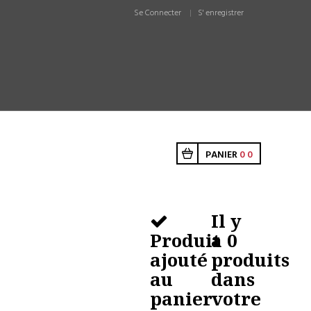
Se Connecter
S' enregistrer
PANIER
0
0
Il y
Produit
a
0
ajouté
produits
au
dans
panier
votre