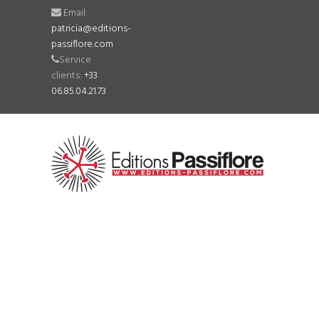
Email:
patricia@editions-
passiflore.com
Service
clients:
+33
06.85.04.21.73