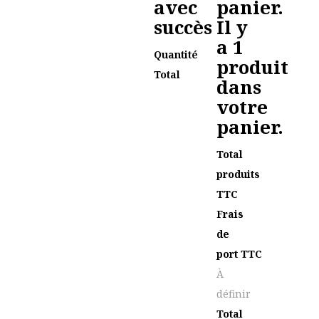
avec
panier.
succès
Il y
a 1
Quantité
produit
Total
dans
votre
panier.
Total
produits
TTC
Frais
de
port TTC
À
définir
Total