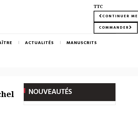
TTC
CONTINUER ME
COMMANDER
AÎTRE
ACTUALITÉS
MANUSCRITS
NOUVEAUTÉS
chel