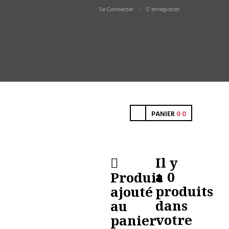
Se Connecter
S' enregistrer
PANIER
0
0
Il y
a
0
Produit
produits
ajouté
dans
au
votre
panier