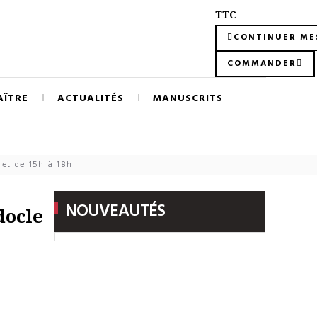
TTC
CONTINUER ME
COMMANDER
AÎTRE
ACTUALITÉS
MANUSCRITS
let de 15h à 18h
NOUVEAUTÉS
docle