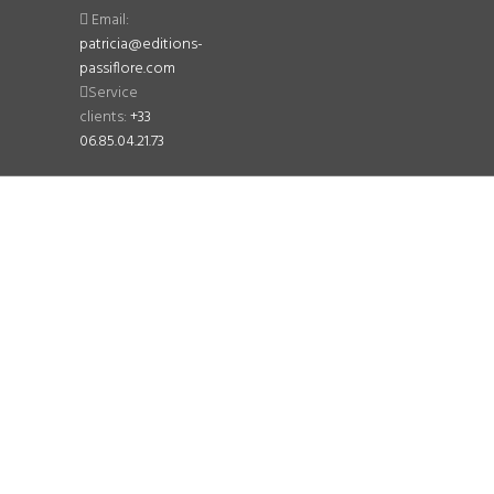
Email:
patricia@editions-
passiflore.com
Service
clients:
+33
06.85.04.21.73