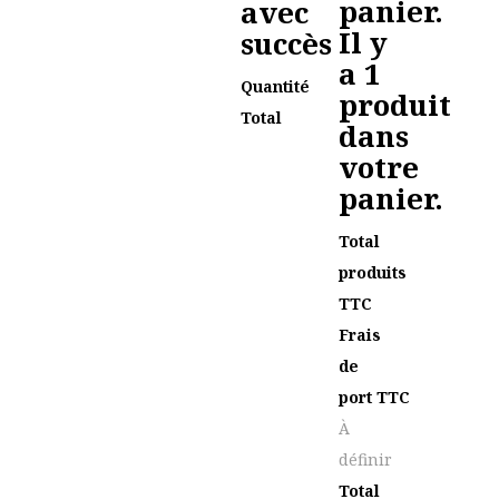
panier.
avec
Il y
succès
a 1
Quantité
produit
Total
dans
votre
panier.
Total
produits
TTC
Frais
de
port TTC
À
définir
Total