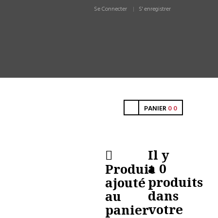
Se Connecter
S' enregistrer
PANIER
0
0
Il y
a
0
Produit
produits
ajouté
dans
au
votre
panier