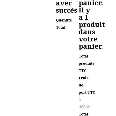
panier.
avec
Il y
succès
a 1
Quantité
produit
Total
dans
votre
panier.
Total
produits
TTC
Frais
de
port TTC
À
définir
Total