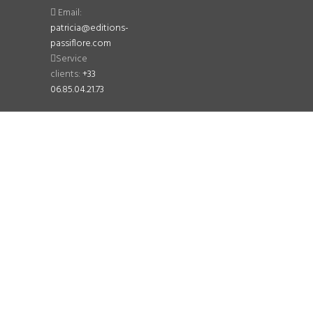
Email:
patricia@editions-
passiflore.com
Service
clients:
+33
06.85.04.21.73