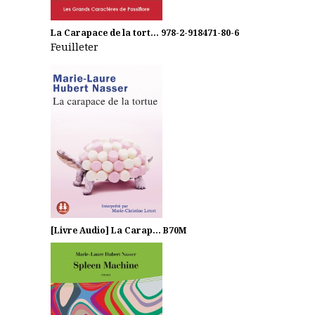
La Carapace de la tort...
978-2-918471-80-6
Feuilleter
[Livre Audio] La Carap...
B70M