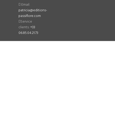
Email:
patricia@editions-
passiflore.com
Service
clients:
+33
06.85.04.21.73