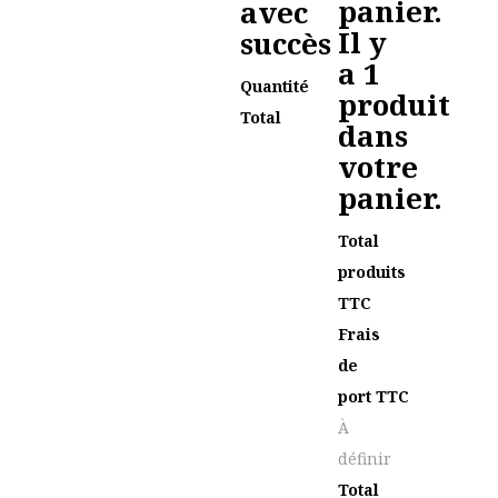
panier.
avec
Il y
succès
a 1
Quantité
produit
Total
dans
votre
panier.
Total
produits
TTC
Frais
de
port TTC
À
définir
Total