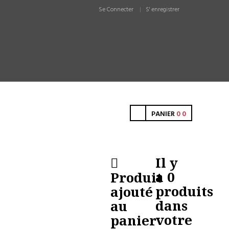
Se Connecter
S' enregistrer
PANIER
0
0
Il y
a
0
Produit
produits
ajouté
dans
au
votre
panier