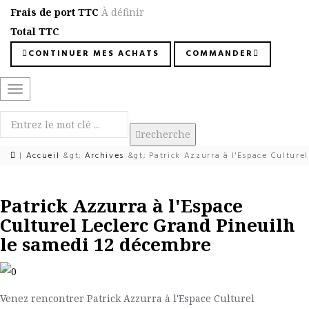
Frais de port TTC
À définir
Total TTC
CONTINUER MES ACHATS
COMMANDER
Basculer
la
navigation
recherche
|
Accueil
&gt;
Archives
&gt;
Patrick Azzurra à l'Espace Culture
Patrick Azzurra à l'Espace
Culturel Leclerc Grand Pineuilh
le samedi 12 décembre
Venez rencontrer Patrick Azzurra à l'Espace Culturel