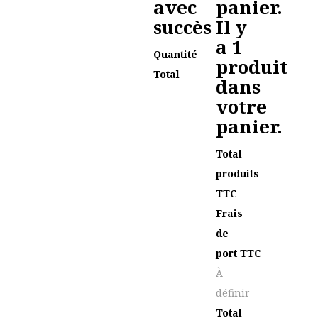
avec
panier.
succès
Il y
a 1
Quantité
produit
Total
dans
votre
panier.
Total
produits
TTC
Frais
de
port TTC
À
définir
Total