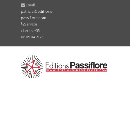
Email:
patricia@editions-
passiflore.com
Service
clients:
+33
06.85.04.21.73