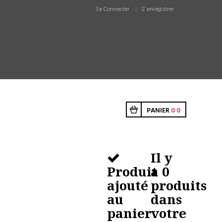
Se Connecter
S' enregistrer
PANIER
0
0
Il y
Produit
a
0
ajouté
produits
au
dans
panier
votre