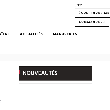
TTC
CONTINUER ME
COMMANDER
AÎTRE
ACTUALITÉS
MANUSCRITS
h
NOUVEAUTÉS
r