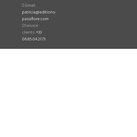
Email:
patricia@editions-
passiflore.com
Service
clients:
+33
06.85.04.21.73