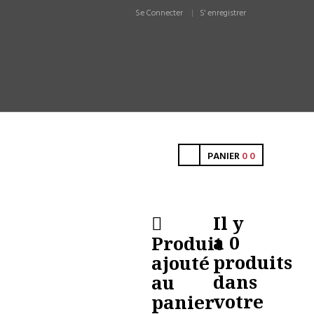
Se Connecter
S' enregistrer
PANIER
0
0
Il y
a
0
Produit
produits
ajouté
dans
au
votre
panier