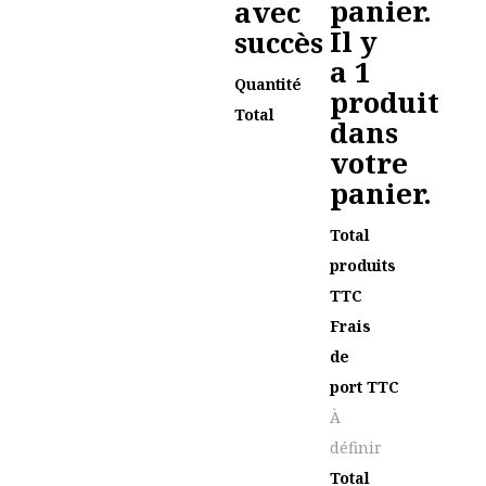
panier.
avec
Il y
succès
a 1
Quantité
produit
Total
dans
votre
panier.
Total
produits
TTC
Frais
de
port TTC
À
définir
Total