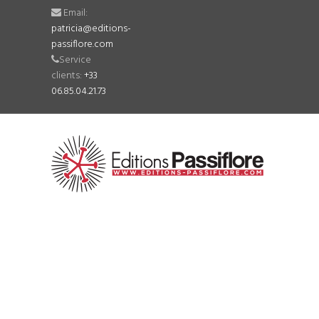
Email:
patricia@editions-
passiflore.com
Service
clients:
+33
06.85.04.21.73