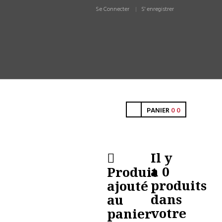
Se Connecter
S' enregistrer
PANIER
0
0
Il y
a
0
Produit
produits
ajouté
dans
au
votre
panier