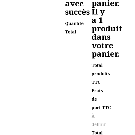
panier.
avec
Il y
succès
a 1
Quantité
produit
Total
dans
votre
panier.
Total
produits
TTC
Frais
de
port TTC
À
définir
Total