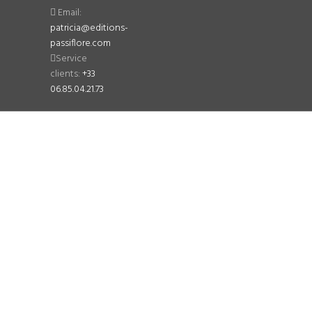
Email:
patricia@editions-
passiflore.com
Service
clients:
+33
06.85.04.21.73