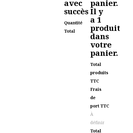
avec
panier.
succès
Il y
a 1
Quantité
produit
Total
dans
votre
panier.
Total
produits
TTC
Frais
de
port TTC
À
définir
Total