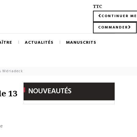
TTC
CONTINUER ME
COMMANDER
AÎTRE
ACTUALITÉS
MANUSCRITS
s Mériadeck
NOUVEAUTÉS
le 13
le