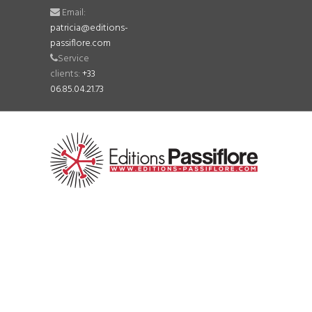
Email:
patricia@editions-
passiflore.com
Service
clients:
+33
06.85.04.21.73