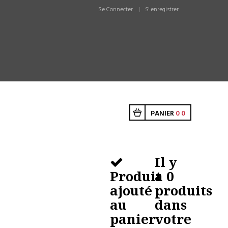
Se Connecter
S' enregistrer
PANIER
0
0
Il y
Produit
a
0
ajouté
produits
au
dans
panier
votre