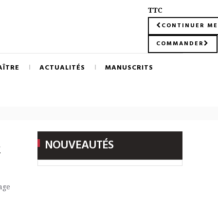
TTC
CONTINUER ME
COMMANDER
AÎTRE
ACTUALITÉS
MANUSCRITS
NOUVEAUTÉS
x
age