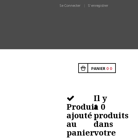
Se Connecter
S' enregistrer
PANIER
0
0
Il y
Produit
a
0
ajouté
produits
au
dans
panier
votre