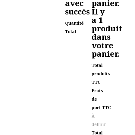
avec
panier.
succès
Il y
a 1
Quantité
produit
Total
dans
votre
panier.
Total
produits
TTC
Frais
de
port TTC
À
définir
Total