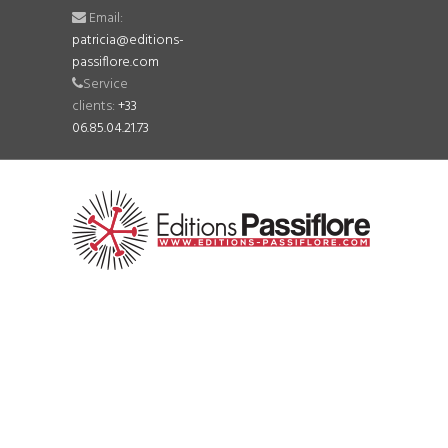
Email:
patricia@editions-
passiflore.com
Service
clients:
+33
06.85.04.21.73