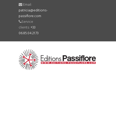
Email:
patricia@editions-
passiflore.com
Service
clients:
+33
06.85.04.21.73