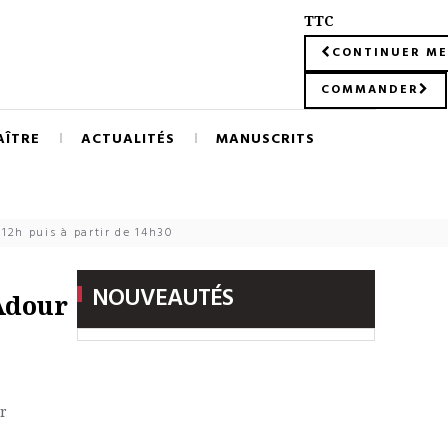
TTC
CONTINUER ME
COMMANDER
AÎTRE
ACTUALITÉS
MANUSCRITS
12h puis à partir de 14h30
NOUVEAUTÉS
'Adour
r