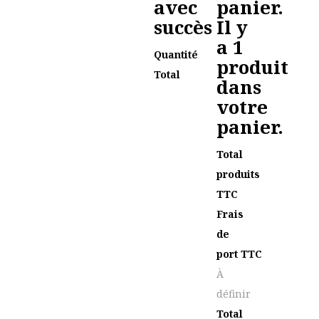
avec
panier.
succès
Il y
a 1
Quantité
produit
Total
dans
votre
panier.
Total
produits
TTC
Frais
de
port TTC
À
définir
Total