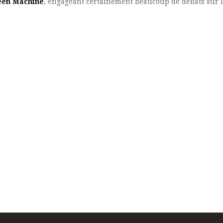
een Machine
, engageant certainement beaucoup de débats sur 