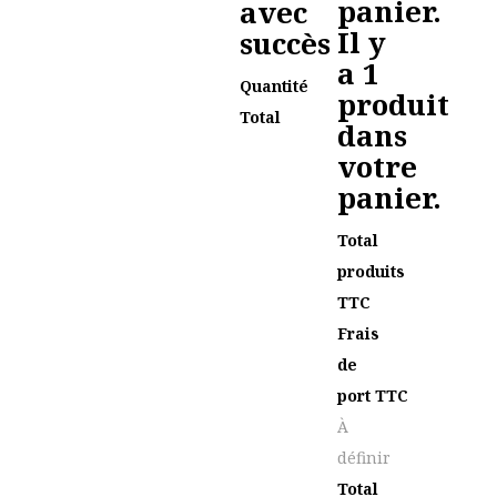
panier.
avec
Il y
succès
a 1
Quantité
produit
Total
dans
votre
panier.
Total
produits
TTC
Frais
de
port TTC
À
définir
Total