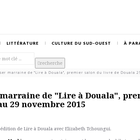
LITTÉRATURE
CULTURE DU SUD-OUEST
À PAR
recherche
er marraine de "Lire à Douala", premier salon du livre de Douala 
marraine de "Lire à Douala", pr
 au 29 novembre 2015
édition de Lire à Douala avec Elizabeth Tchoungui.