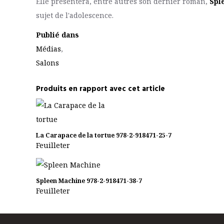
Elle présentera, entre autres son dernier roman,
Spl
sujet de l'adolescence.
Publié dans
Médias
,
Salons
Produits en rapport avec cet article
La Carapace de la tortue
978-2-918471-25-7
Feuilleter
Spleen Machine
978-2-918471-38-7
Feuilleter