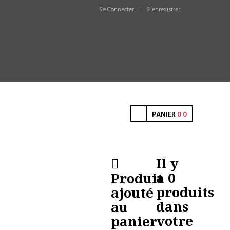
Se Connecter
S' enregistrer
PANIER
0
0
Il y
a
0
Produit
produits
ajouté
dans
au
votre
panier