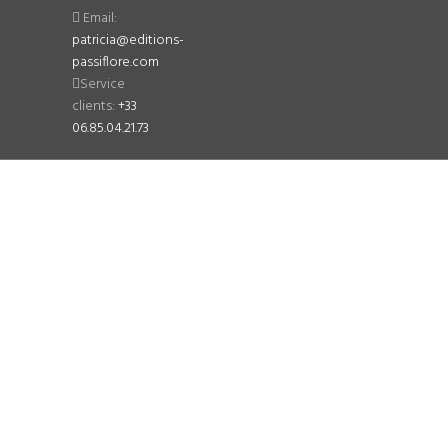
Email:
patricia@editions-
passiflore.com
Service
clients:
+33
06.85.04.21.73