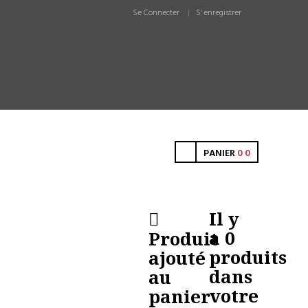
Se Connecter
S' enregistrer
PANIER
0
0
Il y
a
0
Produit
produits
ajouté
dans
au
votre
panier