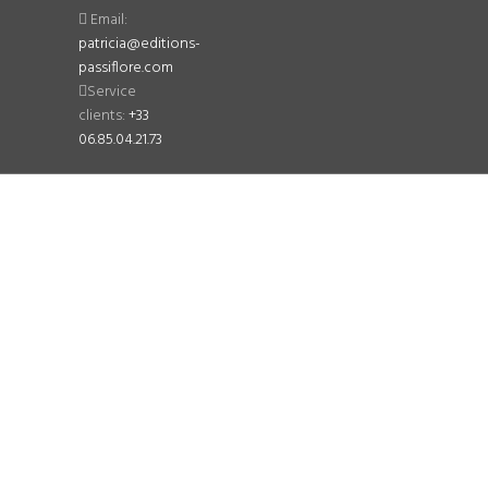
Email:
patricia@editions-
passiflore.com
Service
clients:
+33
06.85.04.21.73