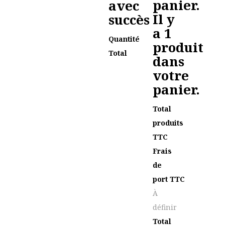
panier.
avec
Il y
succès
a 1
Quantité
produit
Total
dans
votre
panier.
Total
produits
TTC
Frais
de
port TTC
À
définir
Total